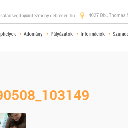
4027 Db., Thomas 
saladsegito@intezmeny.debrecen.hu
ephelyek
Adomány
Pályázatok
Információk
Szünide
90508_103149