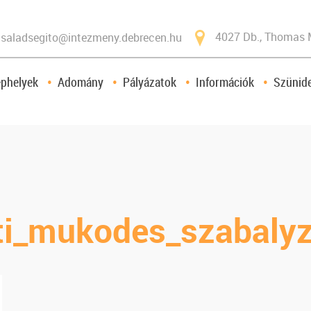
4027 Db., Thomas 
saladsegito@intezmeny.debrecen.hu
ephelyek
Adomány
Pályázatok
Információk
Szünide
ti_mukodes_szabalyz