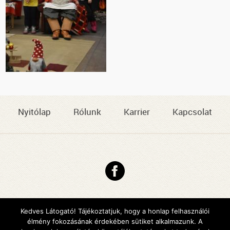
Nyitólap
Rólunk
Karrier
Kapcsolat
Copyright © 2026 DMJV Család- és Gyermekjóléti Központja
Impresszum
Kedves Látogató! Tájékoztatjuk, hogy a honlap felhasználói
élmény fokozásának érdekében sütiket alkalmazunk. A