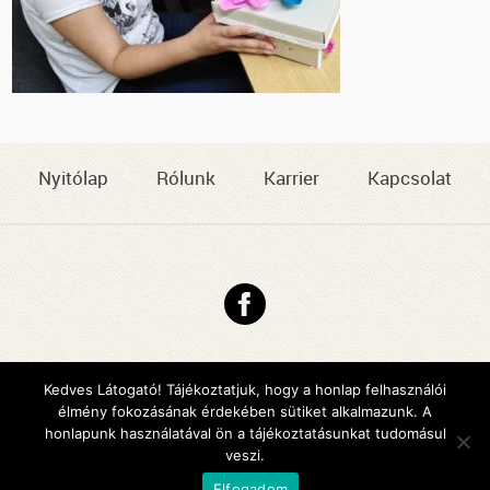
Nyitólap
Rólunk
Karrier
Kapcsolat
Copyright © 2026 DMJV Család- és Gyermekjóléti Központja
Impresszum
Kedves Látogató! Tájékoztatjuk, hogy a honlap felhasználói
élmény fokozásának érdekében sütiket alkalmazunk. A
Arculattervezés, honlaptervezés: Kreatív Vonalak
honlapunk használatával ön a tájékoztatásunkat tudomásul
veszi.
Elfogadom