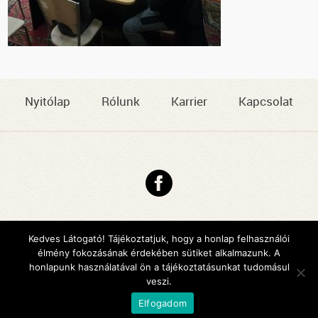
Nyitólap
Rólunk
Karrier
Kapcsolat
Copyright © 2026 DMJV Család- és Gyermekjóléti Központja
Impresszum
Kedves Látogató! Tájékoztatjuk, hogy a honlap felhasználói
élmény fokozásának érdekében sütiket alkalmazunk. A
Arculattervezés, honlaptervezés: Kreatív Vonalak
honlapunk használatával ön a tájékoztatásunkat tudomásul
veszi.
Elfogadom