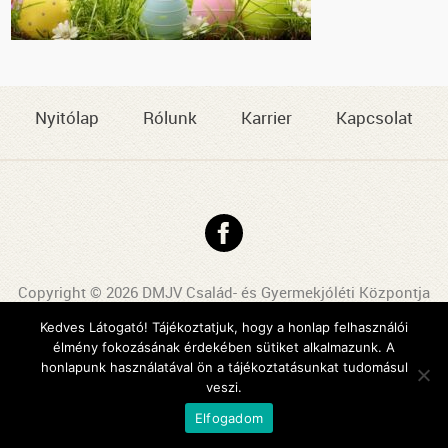
Nyitólap
Rólunk
Karrier
Kapcsolat
Copyright © 2026 DMJV Család- és Gyermekjóléti Központja
Impresszum
Kedves Látogató! Tájékoztatjuk, hogy a honlap felhasználói
élmény fokozásának érdekében sütiket alkalmazunk. A
Arculattervezés, honlaptervezés: Kreatív Vonalak
honlapunk használatával ön a tájékoztatásunkat tudomásul
veszi.
Elfogadom