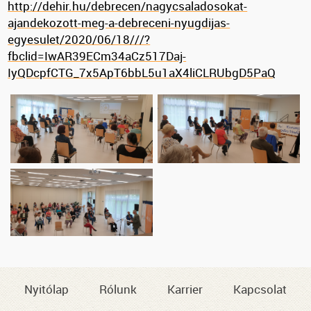
http://dehir.hu/debrecen/nagycsaladosokat-
ajandekozott-meg-a-debreceni-nyugdijas-
egyesulet/2020/06/18///?
fbclid=IwAR39ECm34aCz517Daj-
IyQDcpfCTG_7x5ApT6bbL5u1aX4liCLRUbgD5PaQ
Nyitólap
Rólunk
Karrier
Kapcsolat