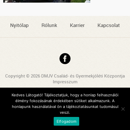
Nyitólap
Rólunk
Karrier
Kapcsolat
Copyright © 2026 DMJV Család- és Gyermekjóléti Központja
Impresszum
Arculattervezés, honlaptervezés: Kreatív Vonalak
Kedves Látogató! Tájékoztatjuk, hogy a honlap felhasználói
élmény fokozásának érdekében sütiket alkalmazunk. A
honlapunk használatával ön a tájékoztatásunkat tudomásul
veszi.
Elfogadom