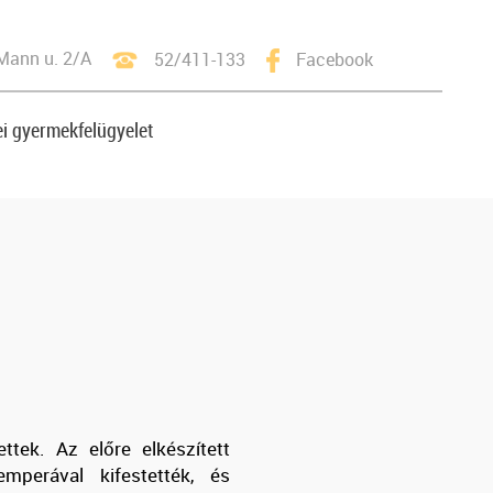
Mann u. 2/A
52/411-133
Facebook
i gyermekfelügyelet
tek. Az előre elkészített
emperával kifestették, és