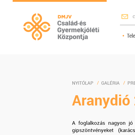
c
Tel
NYITÓLAP
GALÉRIA
PR
Aranydió
A foglalkozás nagyon jó 
gipszöntvényeket (karács