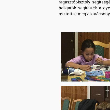
ragasztópisztoly segítség
hallgatók segítették a gy
osztottak meg a karácsony