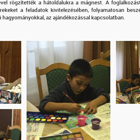
ével rögzítették a hátoldalukra a mágnest. A foglalkozás
erekeket a feladatok kivitelezésében, folyamatosan beszé
i hagyományokkal, az ajándékozással kapcsolatban.