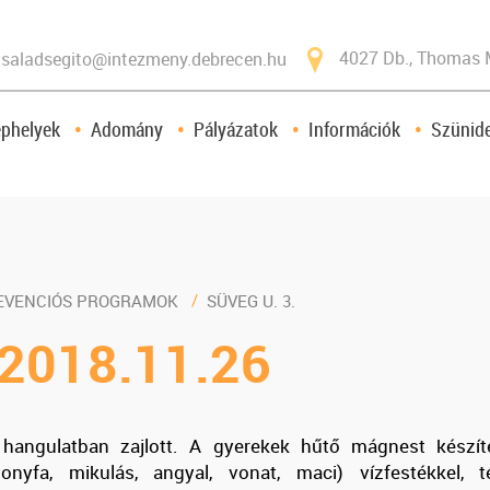
4027 Db., Thomas 
saladsegito@intezmeny.debrecen.hu
ephelyek
Adomány
Pályázatok
Információk
Szünide
EVENCIÓS PROGRAMOK
SÜVEG U. 3.
 2018.11.26
hangulatban zajlott. A gyerekek hűtő mágnest készítet
onyfa, mikulás, angyal, vonat, maci) vízfestékkel, t