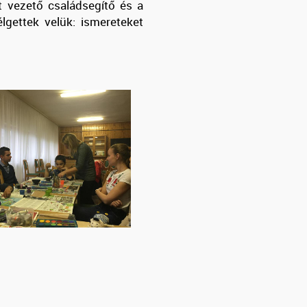
t vezető családsegítő és a
lgettek velük: ismereteket