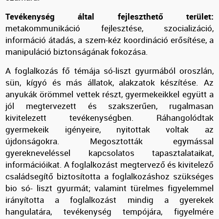
Tevékenység által fejleszthető terület:
metakommunikáció fejlesztése, szocializáció,
információ átadás, a szem-kéz koordináció erősítése, a
manipuláció biztonságának fokozása.
A foglalkozás fő témája só-liszt gyurmából oroszlán,
sün, kígyó és más állatok, alakzatok készítése. Az
anyukák örömmel vettek részt, gyermekeikkel együtt a
jól megtervezett és szakszerűen, rugalmasan
kivitelezett tevékenységben. Ráhangolódtak
gyermekeik igényeire, nyitottak voltak az
újdonságokra. Megosztották egymással
gyerekneveléssel kapcsolatos tapasztalataikat,
információikat. A foglalkozást megtervező és kivitelező
családsegítő biztosította a foglalkozáshoz szükséges
bio só- liszt gyurmát; valamint türelmes figyelemmel
irányította a foglalkozást mindig a gyerekek
hangulatára, tevékenység tempójára, figyelmére