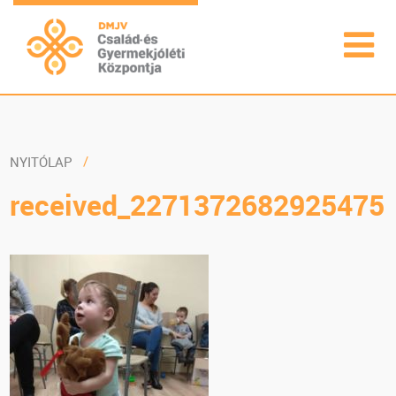
NYITÓLAP
received_2271372682925475