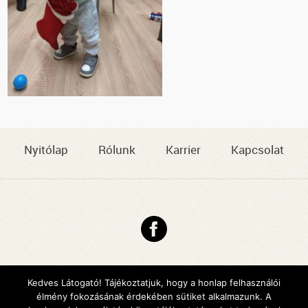
Nyitólap
Rólunk
Karrier
Kapcsolat
Copyright © 2026 DMJV Család- és Gyermekjóléti Központja
Impresszum
Kedves Látogató! Tájékoztatjuk, hogy a honlap felhasználói
élmény fokozásának érdekében sütiket alkalmazunk. A