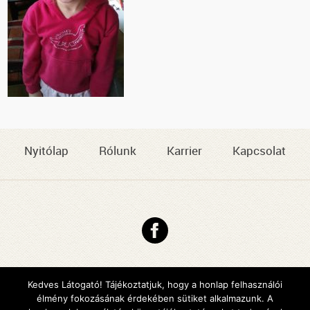
Nyitólap
Rólunk
Karrier
Kapcsolat
Copyright © 2026 DMJV Család- és Gyermekjóléti Központja
Impresszum
Kedves Látogató! Tájékoztatjuk, hogy a honlap felhasználói
élmény fokozásának érdekében sütiket alkalmazunk. A