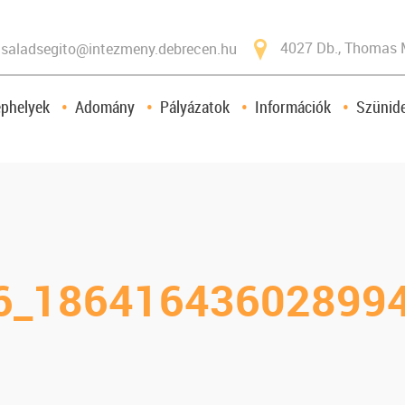
4027 Db., Thomas 
saladsegito@intezmeny.debrecen.hu
ephelyek
Adomány
Pályázatok
Információk
Szünide
6_18641643602899