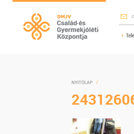
c
Tel
NYITÓLAP
2431260