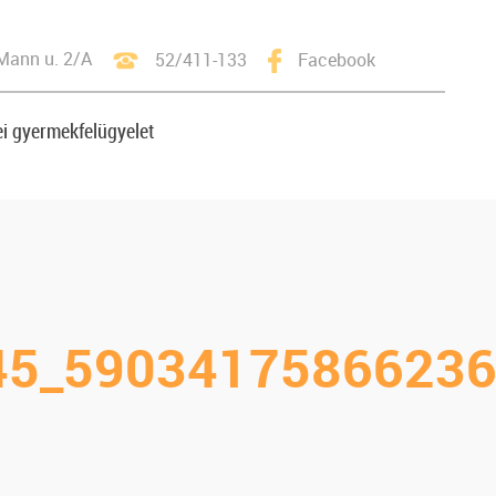
Mann u. 2/A
52/411-133
Facebook
i gyermekfelügyelet
45_59034175866236