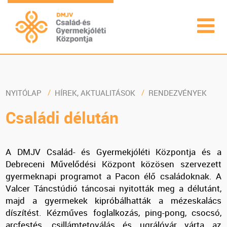
NYITÓLAP
HÍREK, AKTUALITÁSOK
RENDEZVÉNYEK
Családi délután
A DMJV Család- és Gyermekjóléti Központja és a
Debreceni Művelődési Központ közösen szervezett
gyermeknapi programot a Pacon élő családoknak. A
Valcer Táncstúdió táncosai nyitották meg a délutánt,
majd a gyermekek kipróbálhatták a mézeskalács
díszítést. Kézműves foglalkozás, ping-pong, csocsó,
arcfestés, csillámtetoválás és ugrálóvár várta az