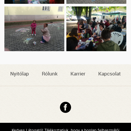
Nyitólap
Rólunk
Karrier
Kapcsolat
Copyright © 2026 DMJV Család- és Gyermekjóléti Központja
Impresszum
Kedves Látogató! Tájékoztatjuk, hogy a honlap felhasználói