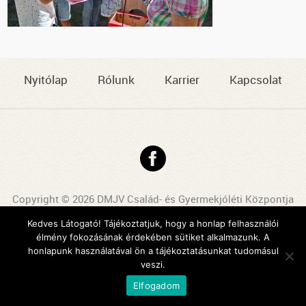
Nyitólap
Rólunk
Karrier
Kapcsolat
Copyright © 2026 DMJV Család- és Gyermekjóléti Központja
Impresszum
Kedves Látogató! Tájékoztatjuk, hogy a honlap felhasználói
élmény fokozásának érdekében sütiket alkalmazunk. A
Arculattervezés, honlaptervezés: Kreatív Vonalak
honlapunk használatával ön a tájékoztatásunkat tudomásul
veszi.
Elfogadom