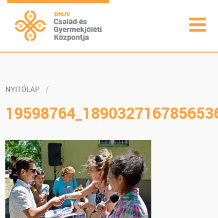
NYITÓLAP
19598764_189032716785653