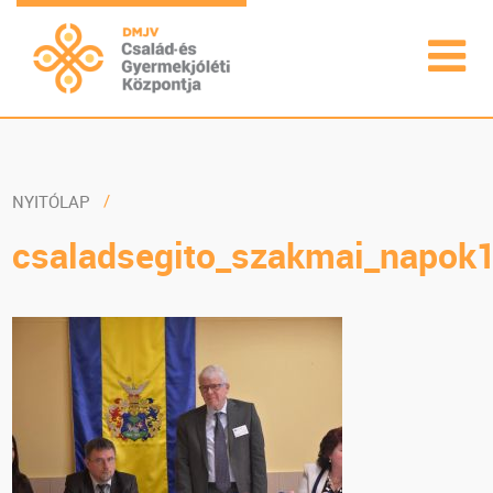
NYITÓLAP
csaladsegito_szakmai_napok