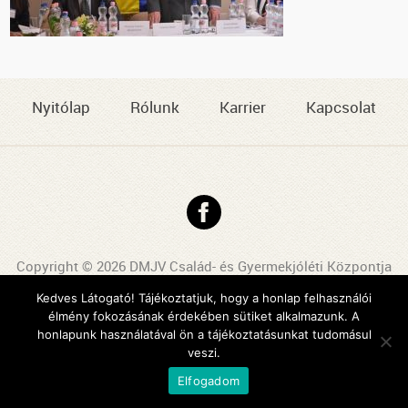
Nyitólap
Rólunk
Karrier
Kapcsolat
Copyright © 2026 DMJV Család- és Gyermekjóléti Központja
Impresszum
Kedves Látogató! Tájékoztatjuk, hogy a honlap felhasználói
élmény fokozásának érdekében sütiket alkalmazunk. A
Arculattervezés, honlaptervezés: Kreatív Vonalak
honlapunk használatával ön a tájékoztatásunkat tudomásul
veszi.
Elfogadom