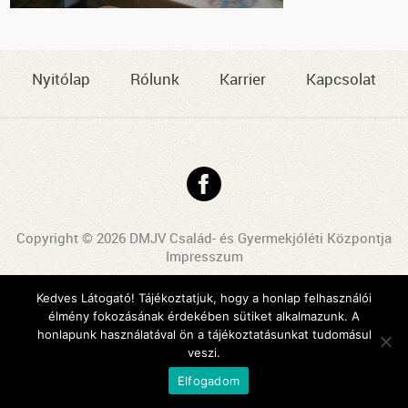
Nyitólap
Rólunk
Karrier
Kapcsolat
Copyright © 2026 DMJV Család- és Gyermekjóléti Központja
Impresszum
Arculattervezés, honlaptervezés: Kreatív Vonalak
Kedves Látogató! Tájékoztatjuk, hogy a honlap felhasználói
élmény fokozásának érdekében sütiket alkalmazunk. A
honlapunk használatával ön a tájékoztatásunkat tudomásul
veszi.
Elfogadom