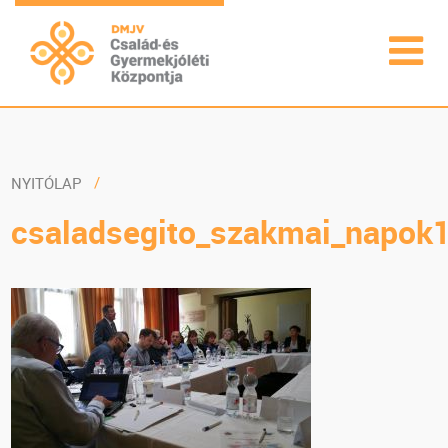
NYITÓLAP
csaladsegito_szakmai_napok