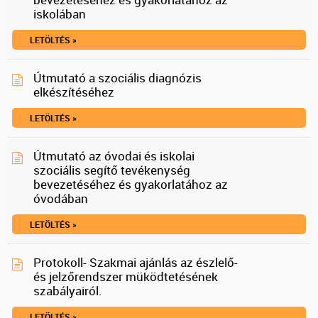
iskolában
LETÖLTÉS »
Útmutató a szociális diagnózis
elkészítéséhez
LETÖLTÉS »
Útmutató az óvodai és iskolai
szociális segítő tevékenység
bevezetéséhez és gyakorlatához az
óvodában
LETÖLTÉS »
Protokoll- Szakmai ajánlás az észlelő-
és jelzőrendszer müködtetésének
szabályairól.
LETÖLTÉS »