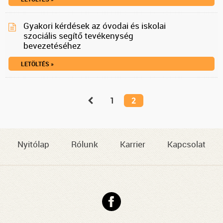
Gyakori kérdések az óvodai és iskolai
szociális segítő tevékenység
bevezetéséhez
LETÖLTÉS »
1
2
Nyitólap
Rólunk
Karrier
Kapcsolat