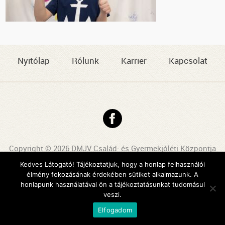
Nyitólap
Rólunk
Karrier
Kapcsolat
Copyright © 2026 DMJV Család- és Gyermekjóléti Központja
Impresszum
Kedves Látogató! Tájékoztatjuk, hogy a honlap felhasználói
élmény fokozásának érdekében sütiket alkalmazunk. A
Arculattervezés, honlaptervezés: Kreatív Vonalak
honlapunk használatával ön a tájékoztatásunkat tudomásul
veszi.
Elfogadom