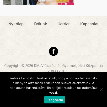
Nyitólap
Rólunk
Karrier
Kapcsolat
Copyright © 2026 DMJV Család- és Gyermekjóléti Központja
Impresszum
Kedves Látogató! Tájékoztatjuk, hogy a honlap felhasználói
Arculattervezés, honlaptervezés: Kreatív Vonalak
élmény fokozásának érdekében sütiket alkalmazunk. A
honlapunk használatával ön a tájékoztatásunkat tudomásul
veszi.
Elfogadom