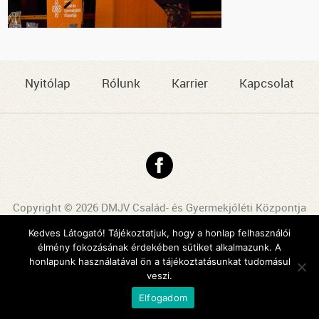
Nyitólap
Rólunk
Karrier
Kapcsolat
Copyright © 2026 DMJV Család- és Gyermekjóléti Központja
Impresszum
Kedves Látogató! Tájékoztatjuk, hogy a honlap felhasználói
élmény fokozásának érdekében sütiket alkalmazunk. A
Arculattervezés, honlaptervezés: Kreatív Vonalak
honlapunk használatával ön a tájékoztatásunkat tudomásul
veszi.
Elfogadom