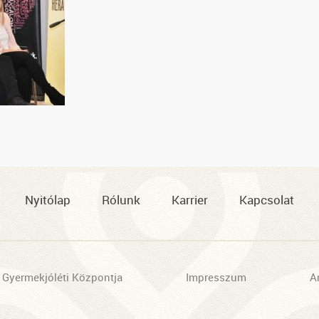
Nyitólap
Rólunk
Karrier
Kapcsolat
 Gyermekjóléti Központja
Impresszum
A