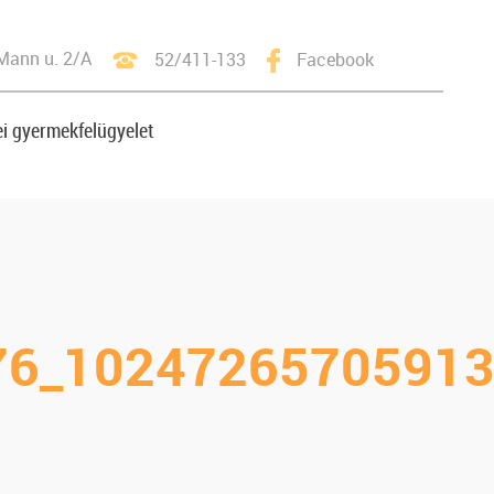
Mann u. 2/A
52/411-133
Facebook
i gyermekfelügyelet
76_10247265705913