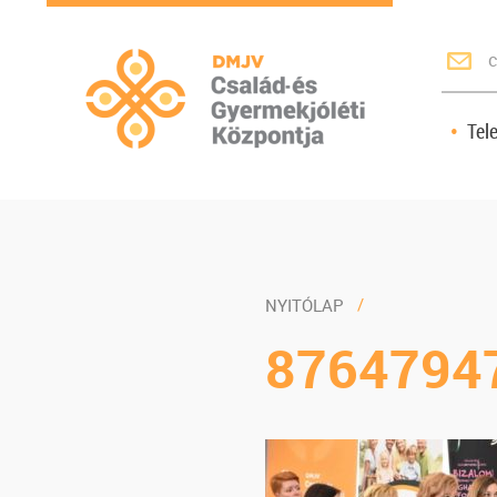
c
Tel
NYITÓLAP
8764794