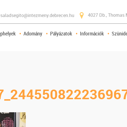
4027 Db., Thomas 
saladsegito@intezmeny.debrecen.hu
ephelyek
Adomány
Pályázatok
Információk
Szünide
7_24455082223696