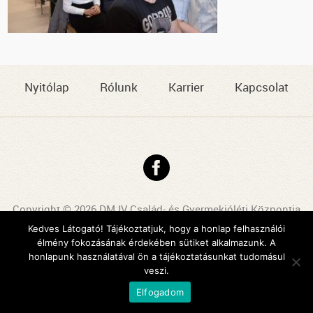
Nyitólap
Rólunk
Karrier
Kapcsolat
Copyright © 2026 DMJV Család- és Gyermekjóléti Központja
Impresszum
Kedves Látogató! Tájékoztatjuk, hogy a honlap felhasználói
élmény fokozásának érdekében sütiket alkalmazunk. A
Arculattervezés, honlaptervezés: Kreatív Vonalak
honlapunk használatával ön a tájékoztatásunkat tudomásul
veszi.
Elfogadom