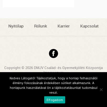
Nyitólap
Rólunk
Karrier
Kapcsolat
Copyright © 2026 DMJV Család- és Gyermekjóléti Központja
Impresszum
Kedves Látogató! Tájékoztatjuk, hogy a honlap felhasználói
Arculattervezés, honlaptervezés: Kreatív Vonalak
élmény fokozásának érdekében sütiket alkalmazunk. A
honlapunk használatával ön a tájékoztatásunkat tudomásul
veszi.
Elfogadom