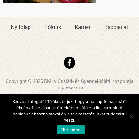
Nyitólap
Rólunk
Karrier
Kapcsolat
Copyright © 2026 DMJV Család- és Gyermekjóléti Központja
Impresszum
Arculattervezés, honlaptervezés: Kreatív Vonalak
Kedves Látogató! Tájékoztatjuk, hogy a honlap felhasználói
élmény fokozásának érdekében sütiket alkalmazunk. A
honlapunk használatával ön a tájékoztatásunkat tudomásul
veszi.
Elfogadom