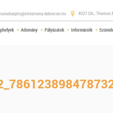
4027 Db., Thomas 
saladsegito@intezmeny.debrecen.hu
ephelyek
Adomány
Pályázatok
Információk
Szünide
2_78612389847873