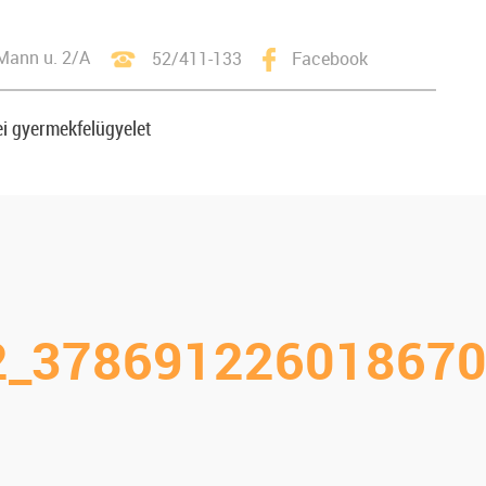
Mann u. 2/A
52/411-133
Facebook
i gyermekfelügyelet
2_378691226018670