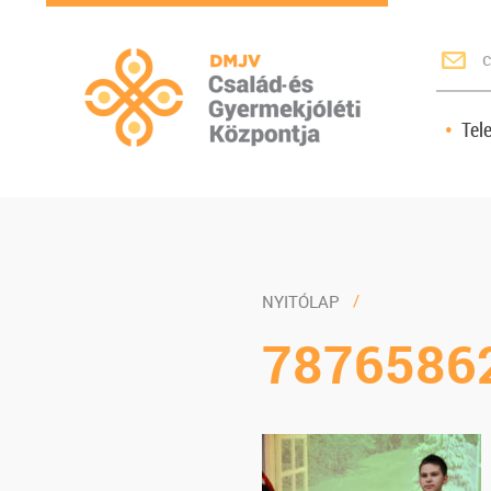
c
Tel
NYITÓLAP
7876586