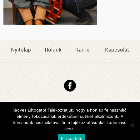
Nyitólap
Rólunk
Karrier
Kapcsolat
Copyright © 2026 DMJV Család- és Gyermekjóléti Központja
Impresszum
Kedves Látogató! Tájékoztatjuk, hogy a honlap felhasználói
élmény fokozásának érdekében sütiket alkalmazunk. A
Arculattervezés, honlaptervezés: Kreatív Vonalak
honlapunk használatával ön a tájékoztatásunkat tudomásul
veszi.
Elfogadom