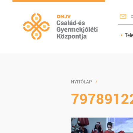
c
Tel
NYITÓLAP
7978912