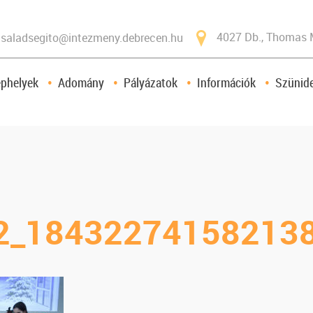
4027 Db., Thomas 
saladsegito@intezmeny.debrecen.hu
ephelyek
Adomány
Pályázatok
Információk
Szünide
2_18432274158213