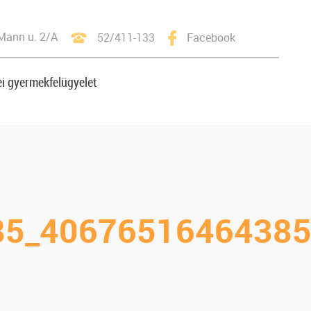
Mann u. 2/A
52/411-133
Facebook
i gyermekfelügyelet
85_40676516464385