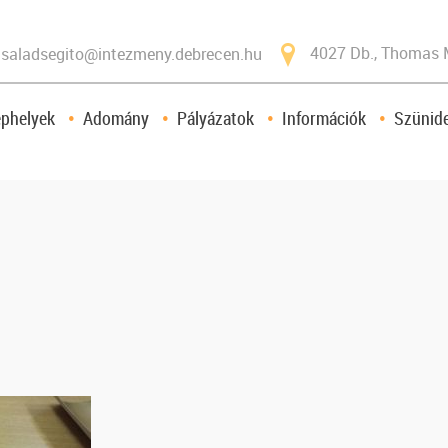
4027 Db., Thomas 
saladsegito@intezmeny.debrecen.hu
ephelyek
Adomány
Pályázatok
Információk
Szünide