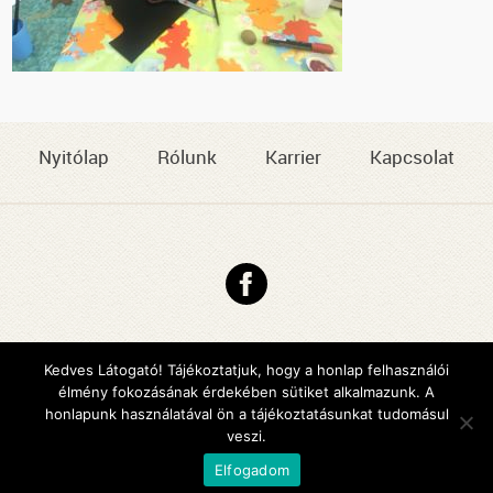
Nyitólap
Rólunk
Karrier
Kapcsolat
Copyright © 2026 DMJV Család- és Gyermekjóléti Központja
Impresszum
Kedves Látogató! Tájékoztatjuk, hogy a honlap felhasználói
élmény fokozásának érdekében sütiket alkalmazunk. A
Arculattervezés, honlaptervezés: Kreatív Vonalak
honlapunk használatával ön a tájékoztatásunkat tudomásul
veszi.
Elfogadom