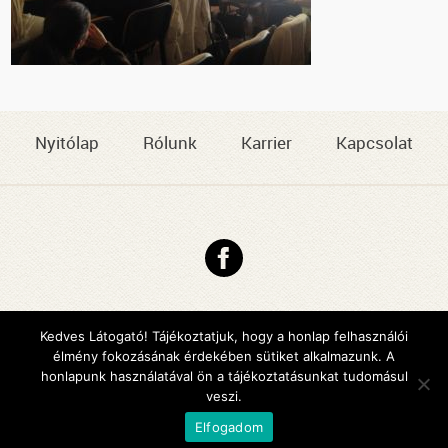
Nyitólap
Rólunk
Karrier
Kapcsolat
Copyright © 2026 DMJV Család- és Gyermekjóléti Központja
Impresszum
Kedves Látogató! Tájékoztatjuk, hogy a honlap felhasználói
élmény fokozásának érdekében sütiket alkalmazunk. A
Arculattervezés, honlaptervezés: Kreatív Vonalak
honlapunk használatával ön a tájékoztatásunkat tudomásul
veszi.
Elfogadom