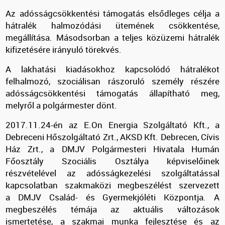
Az adósságcsökkentési támogatás elsődleges célja a
hátralék halmozódási ütemének csökkentése,
megállítása. Másodsorban a teljes közüzemi hátralék
kifizetésére irányuló törekvés.
A lakhatási kiadásokhoz kapcsolódó hátralékot
felhalmozó, szociálisan rászoruló személy részére
adósságcsökkentési támogatás állapítható meg,
melyről a polgármester dönt.
2017.11.24-én az E.On Energia Szolgáltató Kft., a
Debreceni Hőszolgáltató Zrt., AKSD Kft. Debrecen, Cívis
Ház Zrt., a DMJV Polgármesteri Hivatala Humán
Főosztály Szociális Osztálya képviselőinek
részvételével az adósságkezelési szolgáltatással
kapcsolatban szakmaközi megbeszélést szervezett
a DMJV Család- és Gyermekjóléti Központja. A
megbeszélés témája az aktuális változások
ismertetése, a szakmai munka fejlesztése és az