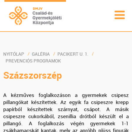
NYITÓLAP
GALÉRIA
PACIKERT U. 1.
PREVENCIÓS PROGRAMOK
Százszorszép
A kézműves foglalkozáson a gyermekek csipesz
pillangókat készítettek. Az egyik fa csipeszre krepp
papírból készítettek szárnyat, csápot. A másik
csipeszre cukorkából, zsenillia drótból készült el a
pillangó. A foglalkozás végén gyermekek 1-1
zsákbamacskát kaptak, mely az apróbb plüss figurák