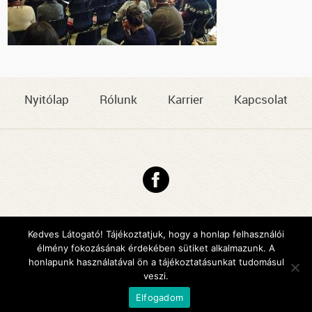
Nyitólap
Rólunk
Karrier
Kapcsolat
Copyright © 2026 DMJV Család- és Gyermekjóléti Központja
Impresszum
Kedves Látogató! Tájékoztatjuk, hogy a honlap felhasználói
élmény fokozásának érdekében sütiket alkalmazunk. A
Arculattervezés, honlaptervezés: Kreatív Vonalak
honlapunk használatával ön a tájékoztatásunkat tudomásul
veszi.
Elfogadom