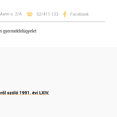
Mann u. 2/A
52/411-133
Facebook
i gyermekfelügyelet
ől szóló 1991. évi LXIV.