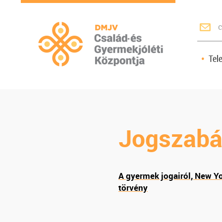
c
Tel
Jogszabá
A gyermek jogairól, New Y
törvény