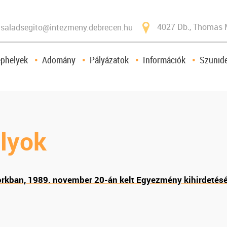
4027 Db., Thomas 
saladsegito@intezmeny.debrecen.hu
ephelyek
Adomány
Pályázatok
Információk
Szünide
lyok
orkban, 1989. november 20-án kelt Egyezmény kihirdetésér