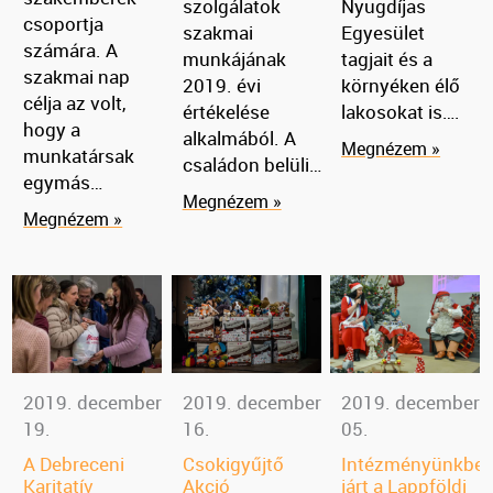
szolgálatok
Nyugdíjas
csoportja
szakmai
Egyesület
számára. A
munkájának
tagjait és a
szakmai nap
2019. évi
környéken élő
célja az volt,
értékelése
lakosokat is….
hogy a
alkalmából. A
Megnézem »
munkatársak
családon belüli…
egymás…
Megnézem »
Megnézem »
2019. december
2019. december
2019. december
19.
16.
05.
A Debreceni
Csokigyűjtő
Intézményünkbe
Karitatív
Akció
járt a Lappföldi