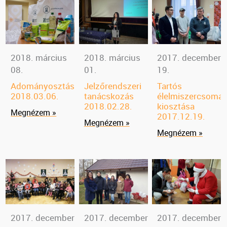
2018. március
2018. március
2017. december
08.
01.
19.
Adományosztás
Jelzőrendszeri
Tartós
2018.03.06.
tanácskozás
élelmiszercsoma
2018.02.28.
kiosztása
Megnézem »
2017.12.19.
Megnézem »
Megnézem »
2017. december
2017. december
2017. december