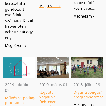
kapcsolódó
keresztül a
Megnézem »
kézműves…
gondozott
családok
Megnézem »
számára. Közül
hatvanöten
vehettek át egy-
egy…
Megnézem »
2019. október
2019. május 01.
2018. július 19.
02.
„Együtt
„Nyári zsongás”
vagyunk
programsorozat
Művészetpedagógiai
Debrecen,
program a
Megnézem »