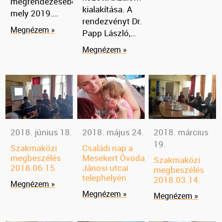
megrendezésében,
kialakítása. A
mely 2019….
rendezvényt Dr.
Megnézem »
Papp László,…
Megnézem »
2018. június 18.
2018. május 24.
2018. március
19.
Szakmaközi
Családi nap a
megbeszélés
Mesekert Óvoda
Szakmaközi
2018.06.15.
Jánosi utcai
megbeszélés
telephelyén
2018.03.14.
Megnézem »
Megnézem »
Megnézem »