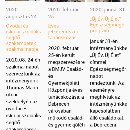
2020.
2020. február
2020. január 31.
augusztus 24.
25.
„Új Év, Új Élet”
Egészségmegőrz
Óvodai és
Éves
program
iskolai szociális
jelzőrendszeri
segítő
tanácskozás
január 31-én
szakemberek
2020. február
intézményünkbe
szakmai napja
25-én került
,,Új Év, Új Élet”
2020.08. 24-én
megszervezèsre
címmel
szakmai napot
a DMJV Család-
Egészségmegőrz
szerveztünk az
és
napot
intézményünk
Gyermekjóléti
rendeztünk. Az
Thomas Mann
Központja éves
eseményre
utcai
tanácskozása, a
meghívtuk az
székhelyén az
Debrecen
intézményünkkel
óvodai és
városában
kapcsolatban
iskolai szociális
működő család-
álló családokat,
segítő
és gyermekjóléti
a Debreceni
szakemberek