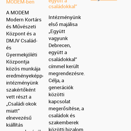
együtt a
MODEM-ben
családokkal”
A MODEM
Intézményünk
Modern Kortárs
első majálisa
és Művészeti
„Együtt
Központ és a
vagyunk
DMJV Család-
Debrecen,
és
együtt a
Gyermekjóléti
családokkal”
Központja
címmel került
közös munkája
megrendezésre.
eredményeképpen
Célja, a
intézményünk
generációk
szakértőként
közötti
vett részt a
kapcsolat
„Családi okok
megerősítése, a
miatt”
családok és
elnevezésű
szakemberek
kiállítás
közötti bizalom