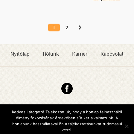
1
2
Nyitólap
Rólunk
Karrier
Kapcsolat
Copyright © 2026 DMJV Család- és Gyermekjóléti Központja
Impresszum
Kedves Látogató! Tájékoztatjuk, hogy a honlap felhasználói
élmény fokozásának érdekében sütiket alkalmazunk. A
Arculattervezés, honlaptervezés: Kreatív Vonalak
honlapunk használatával ön a tájékoztatásunkat tudomásul
veszi.