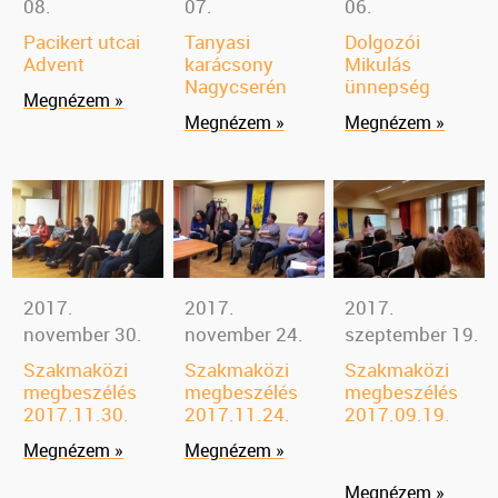
08.
07.
06.
Pacikert utcai
Tanyasi
Dolgozói
Advent
karácsony
Mikulás
Nagycserén
ünnepség
Megnézem »
Megnézem »
Megnézem »
2017.
2017.
2017.
november 30.
november 24.
szeptember 19.
Szakmaközi
Szakmaközi
Szakmaközi
megbeszélés
megbeszélés
megbeszélés
2017.11.30.
2017.11.24.
2017.09.19.
Megnézem »
Megnézem »
Megnézem »