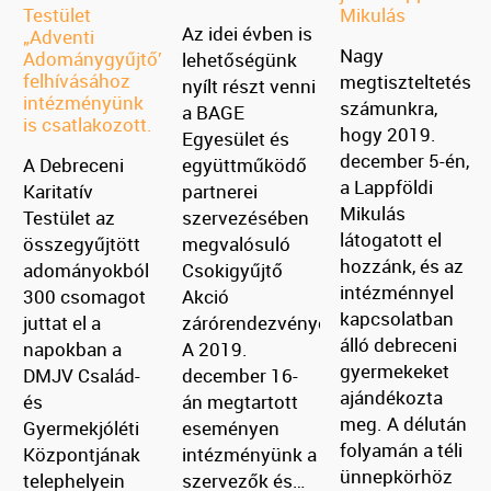
Testület
Mikulás
Az idei évben is
„Adventi
Nagy
Adománygyűjtő”
lehetőségünk
felhívásához
megtiszteltetés
nyílt részt venni
intézményünk
számunkra,
a BAGE
is csatlakozott.
hogy 2019.
Egyesület és
december 5-én,
A Debreceni
együttműködő
a Lappföldi
Karitatív
partnerei
Mikulás
Testület az
szervezésében
látogatott el
összegyűjtött
megvalósuló
hozzánk, és az
adományokból
Csokigyűjtő
intézménnyel
300 csomagot
Akció
kapcsolatban
juttat el a
zárórendezvényén.
álló debreceni
napokban a
A 2019.
gyermekeket
DMJV Család-
december 16-
ajándékozta
és
án megtartott
meg. A délután
Gyermekjóléti
eseményen
folyamán a téli
Központjának
intézményünk a
ünnepkörhöz
telephelyein
szervezők és…